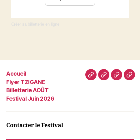
Créer sa billetterie en ligne
Accueil
Accueil
Flyer
Billetterie
Fest
Flyer TZIGANE
TZIGANE
AOÛT
Juin
Billetterie AOÛT
202
Festival Juin 2026
Contacter le Festival