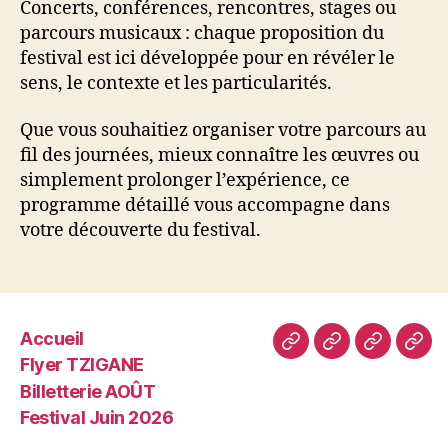
Concerts, conférences, rencontres, stages ou
parcours musicaux : chaque proposition du
festival est ici développée pour en révéler le
sens, le contexte et les particularités.
Que vous souhaitiez organiser votre parcours au
fil des journées, mieux connaître les œuvres ou
simplement prolonger l’expérience, ce
programme détaillé vous accompagne dans
votre découverte du festival.
Accueil
Accueil
Flyer
Billetterie
Fest
Flyer TZIGANE
TZIGANE
AOÛT
Juin
Billetterie AOÛT
202
Festival Juin 2026