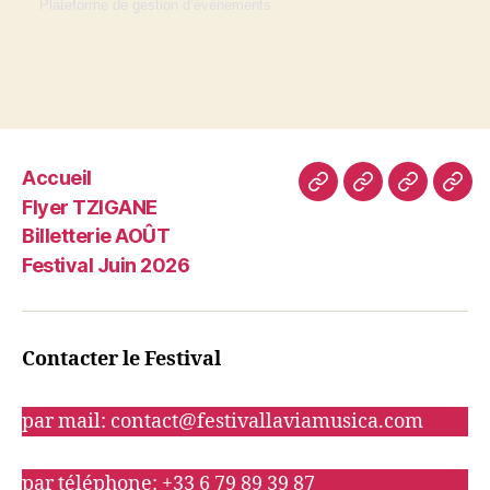
Plateforme de gestion d’événements
Accueil
Accueil
Flyer
Billetterie
Fest
Flyer TZIGANE
TZIGANE
AOÛT
Juin
Billetterie AOÛT
202
Festival Juin 2026
Contacter le Festival
par mail: contact@festivallaviamusica.com
par téléphone: +33 6 79 89 39 87