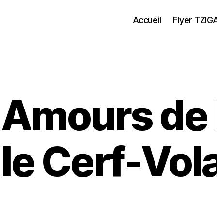
Accueil
Flyer TZIG
s Amours de 
 le Cerf-Vol