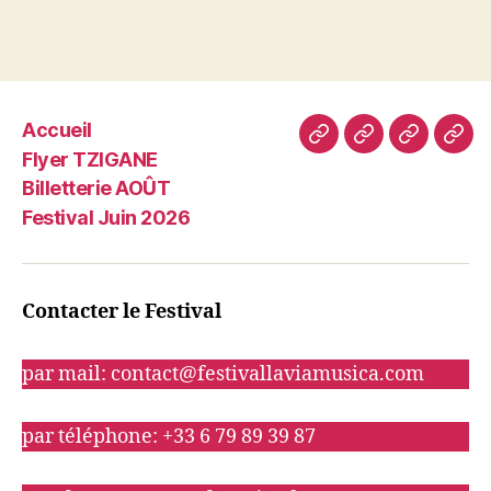
Accueil
Accueil
Flyer
Billetterie
Fest
Flyer TZIGANE
TZIGANE
AOÛT
Juin
Billetterie AOÛT
202
Festival Juin 2026
Contacter le Festival
par mail: contact@festivallaviamusica.com
par téléphone: +33 6 79 89 39 87